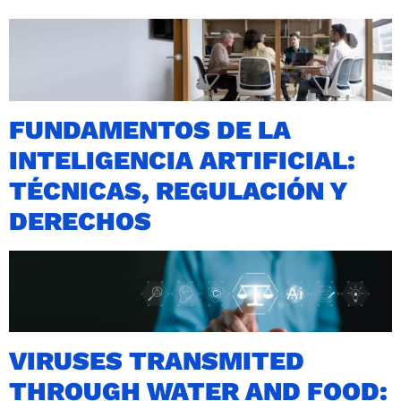
FUNDAMENTOS DE LA
INTELIGENCIA ARTIFICIAL:
TÉCNICAS, REGULACIÓN Y
DERECHOS
VIRUSES TRANSMITED
THROUGH WATER AND FOOD: