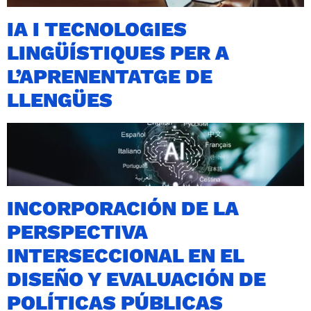
IA I TECNOLOGIES
LINGÜÍSTIQUES PER A
L’APRENENTATGE DE
LLENGÜES
INCORPORACIÓN DE LA
PERSPECTIVA
INTERSECCIONAL EN EL
DISEÑO Y EVALUACIÓN DE
POLÍTICAS PÚBLICAS